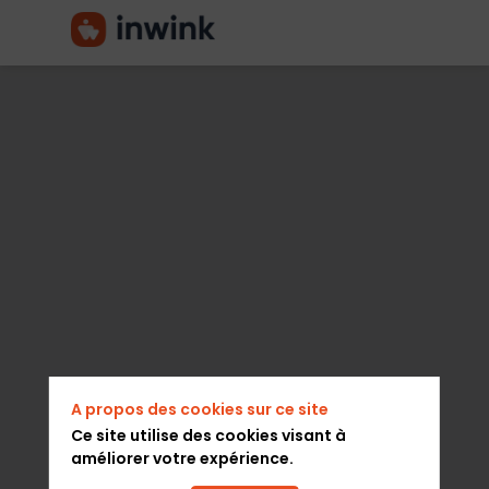
COMMUNAUTÉ
SÉMINAIRES
BUSINESS
EVENTS
A propos des cookies sur ce site
Organisateur de salons
Ce site utilise des cookies visant à
améliorer votre expérience.
Description
Visiter le site