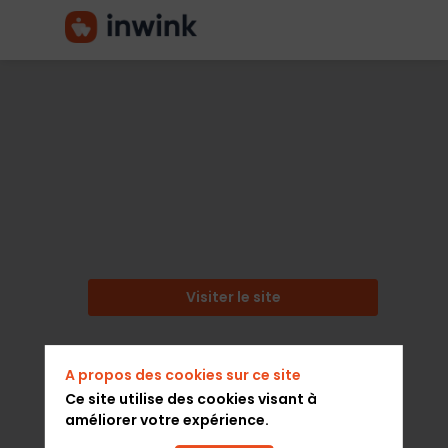
PALMARÈS
2024
Associations Professionnelles
Description
Visiter le site
Le
6
novembre
A propos des cookies sur ce site
2024,
Ce site utilise des cookies visant à
Global
améliorer votre expérience.
Sports
Week