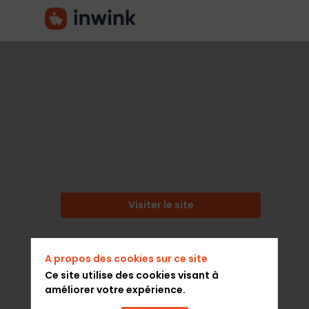
BIG
2024
Banque / Finance
Description
Visiter le site
BIG
est
un
A propos des cookies sur ce site
salon
Ce site utilise des cookies visant à
professionnel
améliorer votre expérience.
créé
par